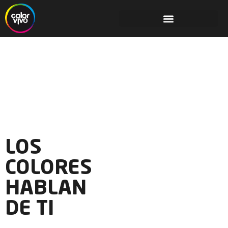
Agencia Web Especializada en
WordPress
con +25 años de experiencia
LOS
COLORES
HABLAN
DE TI