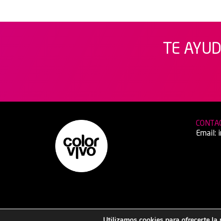
TE AYUD
CONTA
Email:
Utilizamos cookies para ofrecerte la
© 1995 – 2026 Color Vivo Internet S.L.U. – CIF: B-13340724 –