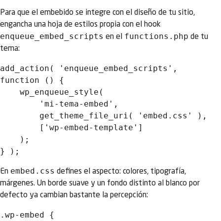
Para que el embebido se integre con el diseño de tu sitio,
engancha una hoja de estilos propia con el hook
enqueue_embed_scripts
functions.php
en el
de tu
tema:
add_action( 'enqueue_embed_scripts', 
function () {

    wp_enqueue_style(

        'mi-tema-embed',

        get_theme_file_uri( 'embed.css' ),

        ['wp-embed-template']

    );

embed.css
En
defines el aspecto: colores, tipografía,
márgenes. Un borde suave y un fondo distinto al blanco por
defecto ya cambian bastante la percepción:
.wp-embed {
