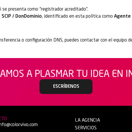
 se presenta como “registrador acreditado”.
e
SCIP / DonDominio
, identificado en esta política como
Agente 
ansferencia o configuración DNS, puedes contactar con el equipo de
AMOS A PLASMAR TU IDEA EN 
ESCRÍBENOS
CTO
LA AGENCIA
info@colorvivo.com
SERVICIOS