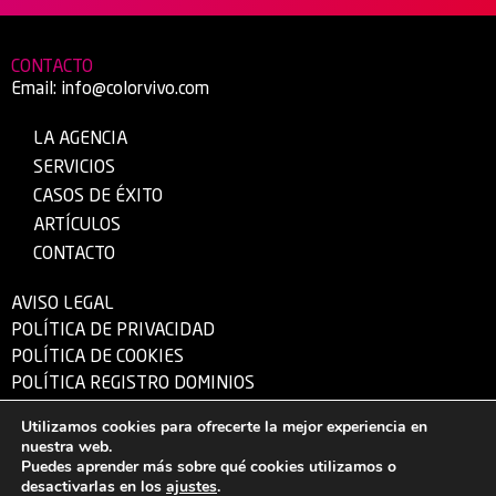
CONTACTO
Email:
info@colorvivo.com
LA AGENCIA
SERVICIOS
CASOS DE ÉXITO
ARTÍCULOS
CONTACTO
AVISO LEGAL
POLÍTICA DE PRIVACIDAD
POLÍTICA DE COOKIES
POLÍTICA REGISTRO DOMINIOS
Utilizamos cookies para ofrecerte la mejor experiencia en
nuestra web.
© 1995 – 2026 Color Vivo Internet S.L.U. – CIF: B-13340724 – Hecho con ❤
Puedes aprender más sobre qué cookies utilizamos o
desde Herencia (Ciudad Real).
desactivarlas en los
ajustes
.