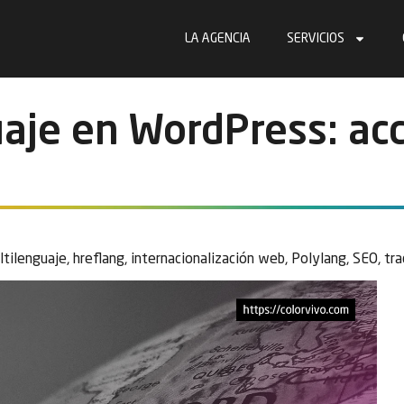
LA AGENCIA
SERVICIOS
uaje en WordPress: acc
ltilenguaje
,
hreflang
,
internacionalización web
,
Polylang
,
SEO
,
tr