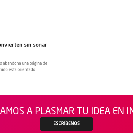
onvierten sin sonar
os abandona una página de
enido está orientado
AMOS A PLASMAR TU IDEA EN 
ESCRÍBENOS