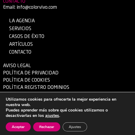
CONTACTO
Email:
info@colorvivo.com
LA AGENCIA
SERVICIOS
CASOS DE ÉXITO
ARTÍCULOS
CONTACTO
AVISO LEGAL
POLÍTICA DE PRIVACIDAD
POLÍTICA DE COOKIES
POLÍTICA REGISTRO DOMINIOS
Utilizamos cookies para ofrecerte la mejor experiencia en
nuestra web.
© 1995 – 2026 Color Vivo Internet S.L.U. – CIF: B-13340724 – Hecho con ❤
Puedes aprender más sobre qué cookies utilizamos o
desde Herencia (Ciudad Real).
desactivarlas en los
ajustes
.
Aceptar
Rechazar
Ajustes