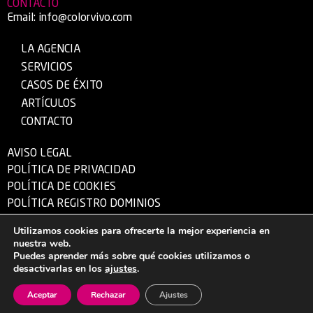
CONTACTO
Email:
info@colorvivo.com
LA AGENCIA
SERVICIOS
CASOS DE ÉXITO
ARTÍCULOS
CONTACTO
AVISO LEGAL
POLÍTICA DE PRIVACIDAD
POLÍTICA DE COOKIES
POLÍTICA REGISTRO DOMINIOS
Utilizamos cookies para ofrecerte la mejor experiencia en
nuestra web.
© 1995 – 2026 Color Vivo Internet S.L.U. – CIF: B-13340724 – Hecho con ❤
Puedes aprender más sobre qué cookies utilizamos o
desde Herencia (Ciudad Real).
desactivarlas en los
ajustes
.
Aceptar
Rechazar
Ajustes