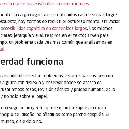
b en la era de los asistentes conversacionales
.
ente: la carga cognitiva de contenidos cada vez más largos
espuesta, hay formas de reducir el esfuerzo mental sin vaciar
n
accesibilidad cognitiva en contenidos largos
. Los mismos
laras, jerarquía visual, respiros en el texto) sirven para
iempo, un problema cada vez más común que analizamos en
tal
.
erdad funciona
cesibilidad detectan problemas técnicos básicos, pero no
 a alguien con dislexia y observar dónde se atasca da
ruzar ambas cosas, revisión técnica y prueba humana, es lo
y no solo sobre el papel.
a no exige un proyecto aparte ni un presupuesto extra
rincipio del diseño, no añadirlos como parche después. El
 mundo, dislexia o no.