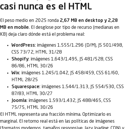
casi nunca es el HTML
El peso medio en 2025 ronda
2,67 MB en desktop y 2,28
MB en mobile
. El desglose por tipo de recurso (medianas en
KB) deja claro dónde está el problema real:
WordPress
: imágenes 1.555/1.296 (D/M), JS 501/498,
CSS 73/72, HTML 31/28
Shopify
: imágenes 1.643/1.495, JS 481/528, CSS
86/86, HTML 30/26
Wix
: imágenes 1.245/1.042, JS 458/459, CSS 61/60,
HTML 28/25
Squarespace
: imágenes 1.544/1.313, JS 554/530, CSS
87/83, HTML 30/27
Joomla
: imágenes 1.593/1.432, JS 488/465, CSS
75/75, HTML 30/26
El HTML representa una fracción mínima. Optimizarlo es
marginal. El retorno real está en las políticas de imágenes
(formatos modernos, tamaños responsive, lazy loading, CDN) y