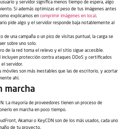
usuario y servidor significa menos tiempo de espera, algo
iento. Si además optimizas el peso de tus imágenes antes
, como explicamos en
comprimir imágenes en local
.
ario pide algo y el servidor responde baja notablemente al
o de una campaña o un pico de visitas puntual, la carga se
aer sobre uno solo.
tro de la red toma el relevo y el sitio sigue accesible.
incluyen protección contra ataques DDoS y certificados
 el servidor.
 móviles son más inestables que las de escritorio, y acortar
mente ahí.
n marcha
CDN. La mayoría de proveedores tienen un proceso de
ponerlo en marcha en poco tiempo.
oudFront, Akamai o KeyCDN son de los más usados, cada uno
amaño de tu proyecto.